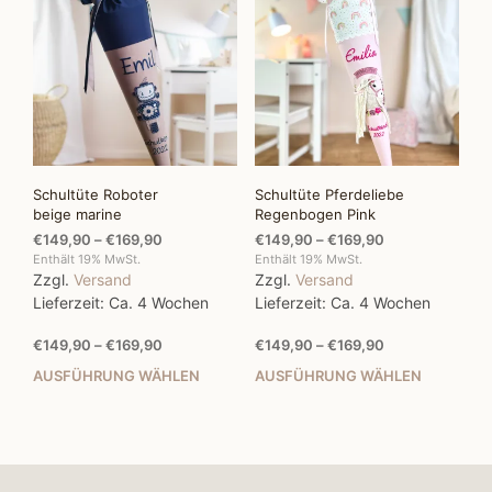
auf.
Die
Die
Optionen
Opti
können
kön
auf
auf
der
der
Produktseite
Prod
gewählt
gewä
werden
wer
Schultüte Roboter
Schultüte Pferdeliebe
beige marine
Regenbogen Pink
Preisspanne:
Preisspanne:
€
149,90
–
€
169,90
€
149,90
–
€
169,90
€149,90
€149,90
Enthält 19% MwSt.
Enthält 19% MwSt.
Zzgl.
Versand
Zzgl.
Versand
bis
bis
€169,90
€169,90
Lieferzeit: Ca. 4 Wochen
Lieferzeit: Ca. 4 Wochen
Preisspanne:
Preisspanne:
€
149,90
–
€
169,90
€
149,90
–
€
169,90
€149,90
€149,90
AUSFÜHRUNG WÄHLEN
AUSFÜHRUNG WÄHLEN
Dieses
Dies
bis
bis
Produkt
Prod
€169,90
€169,90
weist
weis
mehrere
mehr
Varianten
Vari