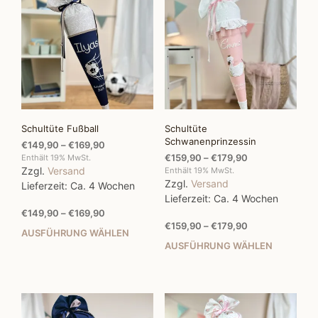
Schultüte Fußball
Schultüte
Schwanenprinzessin
Preisspanne:
€
149,90
–
€
169,90
Preisspanne:
€149,90
€
159,90
–
€
179,90
Enthält 19% MwSt.
Zzgl.
Versand
€159,90
bis
Enthält 19% MwSt.
Zzgl.
Versand
bis
€169,90
Lieferzeit: Ca. 4 Wochen
€179,90
Lieferzeit: Ca. 4 Wochen
Preisspanne:
€
149,90
–
€
169,90
Preisspanne:
€149,90
€
159,90
–
€
179,90
AUSFÜHRUNG WÄHLEN
Dieses
€159,90
bis
AUSFÜHRUNG WÄHLEN
Dies
Produkt
bis
€169,90
Prod
weist
€179,90
weis
mehrere
mehr
Varianten
Vari
auf.