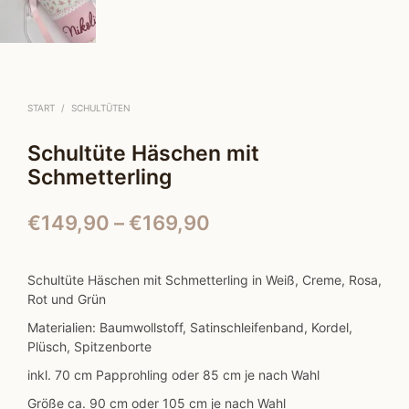
START
/
SCHULTÜTEN
Schultüte Häschen mit
Schmetterling
Preisspanne:
€
149,90
–
€
169,90
€149,90
bis
Schultüte Häschen mit Schmetterling in Weiß, Creme, Rosa,
Rot und Grün
€169,90
Materialien: Baumwollstoff, Satinschleifenband, Kordel,
Plüsch, Spitzenborte
inkl. 70 cm Papprohling oder 85 cm je nach Wahl
Größe ca. 90 cm oder 105 cm je nach Wahl