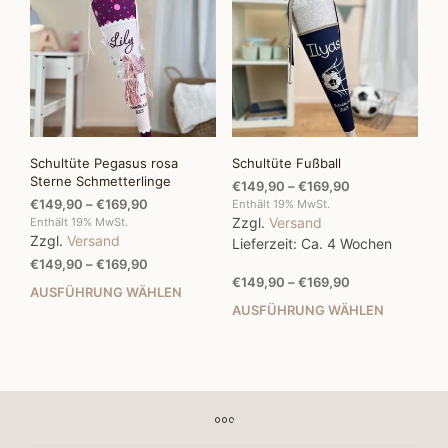
Die
kön
Optionen
auf
können
der
auf
Prod
der
gewä
Produktseite
wer
gewählt
werden
Schultüte Pegasus rosa
Schultüte Fußball
Sterne Schmetterlinge
Preisspanne:
€
149,90
–
€
169,90
Preisspanne:
€
149,90
–
€
169,90
€149,90
Enthält 19% MwSt.
€149,90
Zzgl.
Versand
Enthält 19% MwSt.
bis
Zzgl.
Versand
bis
€169,90
Lieferzeit: Ca. 4 Wochen
€169,90
Preisspanne:
€
149,90
–
€
169,90
Preisspanne:
€149,90
€
149,90
–
€
169,90
AUSFÜHRUNG WÄHLEN
Dieses
€149,90
bis
AUSFÜHRUNG WÄHLEN
Dies
Produkt
bis
€169,90
Prod
weist
€169,90
weis
mehrere
mehr
Varianten
Vari
auf.
auf.
Die
Die
Optionen