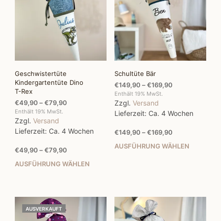
Geschwistertüte
Schultüte Bär
Kindergartentüte Dino
Preisspanne:
€
149,90
–
€
169,90
T-Rex
€149,90
Enthält 19% MwSt.
Preisspanne:
€
49,90
–
€
79,90
Zzgl.
Versand
bis
€49,90
Enthält 19% MwSt.
€169,90
Lieferzeit: Ca. 4 Wochen
Zzgl.
Versand
bis
€79,90
Lieferzeit: Ca. 4 Wochen
Preisspanne:
€
149,90
–
€
169,90
€149,90
AUSFÜHRUNG WÄHLEN
Dies
Preisspanne:
€
49,90
–
€
79,90
bis
Prod
€49,90
€169,90
AUSFÜHRUNG WÄHLEN
Dieses
weis
bis
Produkt
€79,90
mehr
weist
Vari
mehrere
auf.
Varianten
Die
AUSVERKAUFT
auf.
Opti