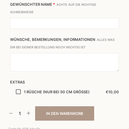
GEWÜNSCHTER NAME
*
ACHTE AUF DIE RICHTIGE
SCHREIBWEISE
WÜNSCHE, BEMERKUNGEN, INFORMATIONEN
ALLES WAS
DIR BEI DEINER BESTELLUNG NOCH WICHTIG IST
EXTRAS
URSPRÜNGL
AKTU
1 RÜSCHE (NUR BEI 50 CM GRÖSSE)
€
10,00
PREIS
PREIS
WAR:
IST:
IN DEN WARENKORB
€10,0