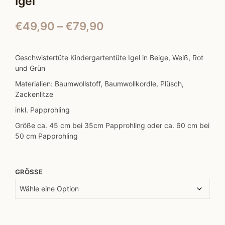
Igel
Preisspanne:
€
49,90
–
€
79,90
€49,90
bis
Geschwistertüte Kindergartentüte Igel in Beige, Weiß, Rot
und Grün
€79,90
Materialien: Baumwollstoff, Baumwollkordle, Plüsch,
Zackenlitze
inkl. Papprohling
Größe ca. 45 cm bei 35cm Papprohling oder ca. 60 cm bei
50 cm Papprohling
GRÖSSE