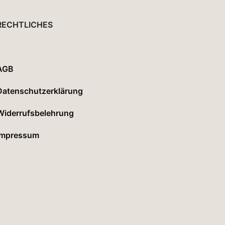
R
E
RECHTLICHES
N
K
O
R
B
AGB
.
Datenschutzerklärung
Widerrufsbelehrung
Impressum