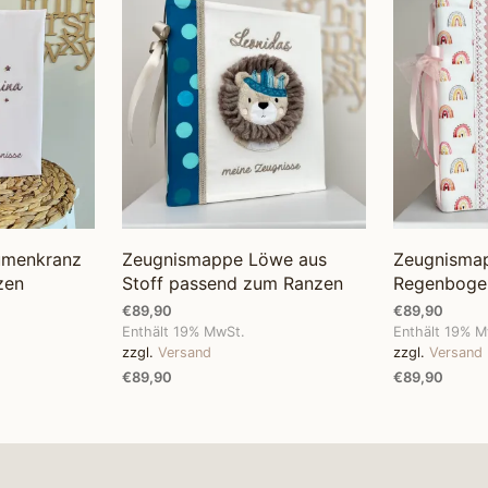
umenkranz
Zeugnismappe Löwe aus
Zeugnisma
zen
Stoff passend zum Ranzen
Regenbogen
€
89,90
€
89,90
Enthält 19% MwSt.
Enthält 19% M
zzgl.
Versand
zzgl.
Versand
€
89,90
€
89,90
OPTIONEN WÄHLEN
OPTIONEN W