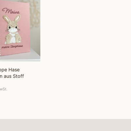
D
E
N
S
I
C
H
K
E
I
N
E
P
ppe Hase
R
 aus Stoff
O
D
wSt.
U
K
T
E
ÄHLEN
I
M
W
A