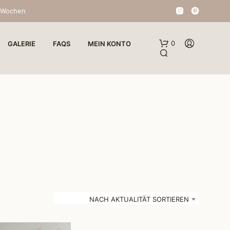
4 Wochen
0
GALERIE
FAQS
MEIN KONTO
E
S
B
E
NACH AKTUALITÄT SORTIEREN
F
I
N